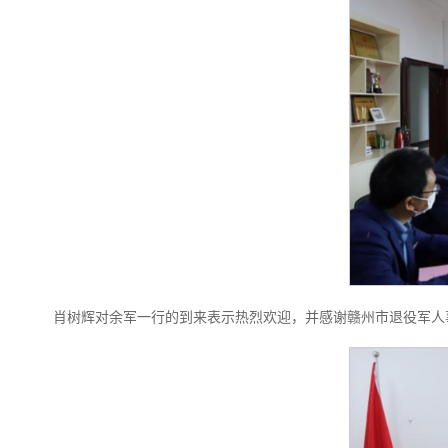
肖树辉对余军一行的到来表示热烈欢迎，并感谢赣州市退役军人