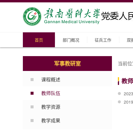
首页
部门概况
征兵工作
双
军事教研室
当前位
课程概述
教
教师队伍
20
20
教学资源
教学成果