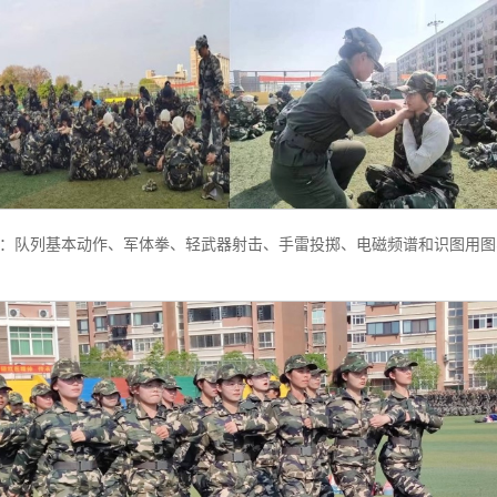
：队列基本动作、军体拳、轻武器射击、手雷投掷、电磁频谱和识图用图