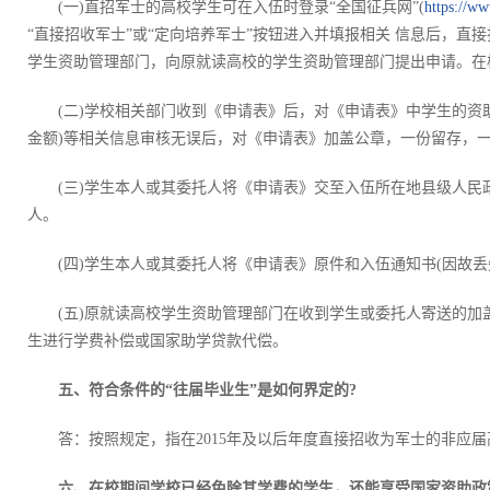
(一)直招军士的高校学生可在入伍时登录“全国征兵网”(
https://w
“直接招收军士”或“定向培养军士”按钮进入并填报相关 信息后，
学生资助管理部门，向原就读高校的学生资助管理部门提出申请。在
(二)学校相关部门收到《申请表》后，对《申请表》中学生的
金额)等相关信息审核无误后，对《申请表》加盖公章，一份留存，
(三)学生本人或其委托人将《申请表》交至入伍所在地县级人民
人。
(四)学生本人或其委托人将《申请表》原件和入伍通知书(因故
(五)原就读高校学生资助管理部门在收到学生或委托人寄送的
生进行学费补偿或国家助学贷款代偿。
五、符合条件的“往届毕业生”是如何界定的?
答：按照规定，指在2015年及以后年度直接招收为军士的非应
六、在校期间学校已经免除其学费的学生，还能享受国家资助政